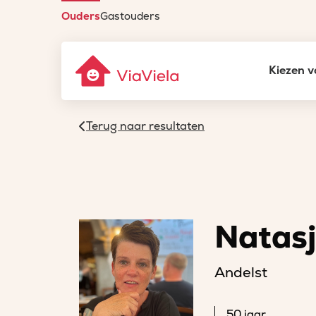
Ouders
Gastouders
Kiezen v
Terug naar resultaten
Natas
Andelst
50 jaar