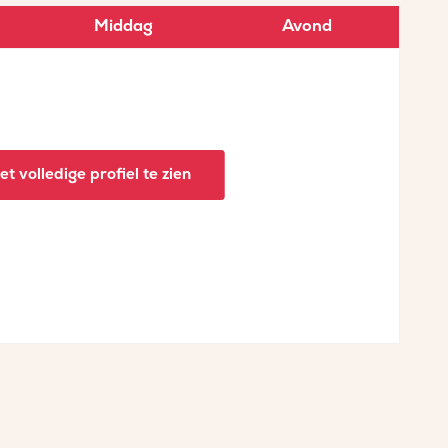
Middag
Avond
t volledige profiel te zien