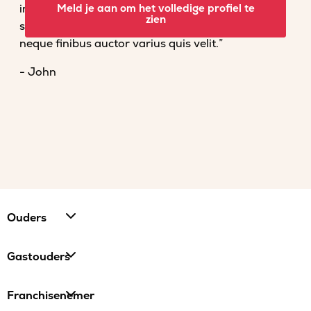
imperdiet convallis. Fusce venenatis nisl nec dolor
Meld je aan om het volledige profiel te
zien
scelerisque tempor. Vestibulum et magna vel
neque finibus auctor varius quis velit.”
- John
Ouders
Gastouders
Franchisenemer