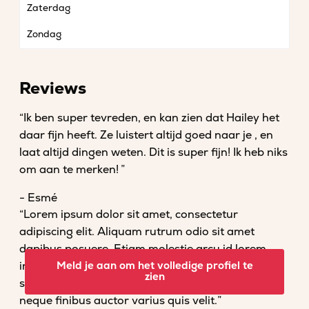
Zaterdag
Zondag
Reviews
“Ik ben super tevreden, en kan zien dat Hailey het
daar fijn heeft. Ze luistert altijd goed naar je , en
laat altijd dingen weten. Dit is super fijn! Ik heb niks
om aan te merken! ”
- Esmé
“Lorem ipsum dolor sit amet, consectetur
adipiscing elit. Aliquam rutrum odio sit amet
dapibus posuere. Etiam molestie arcu id lorem
imperdiet convallis. Fusce venenatis nisl nec dolor
Meld je aan om het volledige profiel te
zien
scelerisque tempor. Vestibulum et magna vel
neque finibus auctor varius quis velit.”