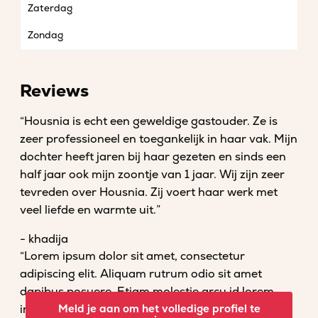
Zaterdag
Zondag
Reviews
“Housnia is echt een geweldige gastouder. Ze is
zeer professioneel en toegankelijk in haar vak. Mijn
dochter heeft jaren bij haar gezeten en sinds een
half jaar ook mijn zoontje van 1 jaar. Wij zijn zeer
tevreden over Housnia. Zij voert haar werk met
veel liefde en warmte uit.”
- khadija
“Lorem ipsum dolor sit amet, consectetur
adipiscing elit. Aliquam rutrum odio sit amet
dapibus posuere. Etiam molestie arcu id lorem
imperdiet convallis. Fusce venenatis nisl nec dolor
Meld je aan om het volledige profiel te