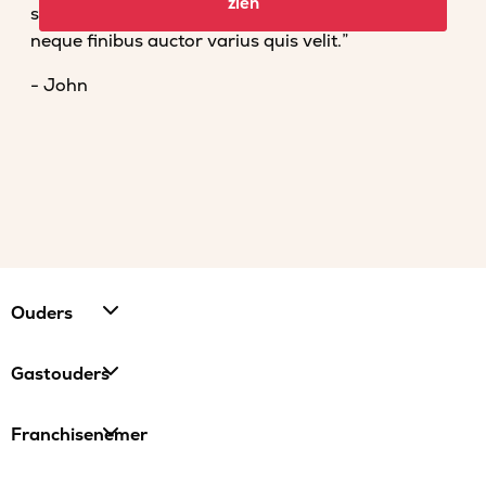
zien
scelerisque tempor. Vestibulum et magna vel
neque finibus auctor varius quis velit.”
- John
Ouders
Gastouders
Franchisenemer