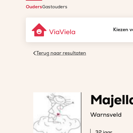
Ouders
Gastouders
Kiezen v
Terug naar resultaten
Majell
Warnsveld
32 jaar